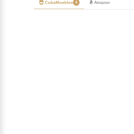
CubaMuebles
Amazon
0