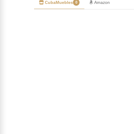
CubaMuebles
Amazon
0