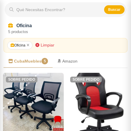
Qué Necesitas Encontrar?
Buscar
Oficina
5
productos
Limpiar
Oficina
CubaMuebles
Amazon
5
SOBRE PEDIDO
SOBRE PEDIDO