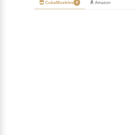
CubaMuebles
Amazon
0