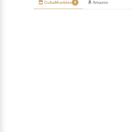
CubaMuebles
Amazon
0