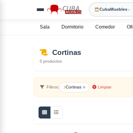
CubaMuebles
Sala
Dormitorio
Comedor
Of
Cortinas
0
productos
Filtros:
Cortinas
Limpiar