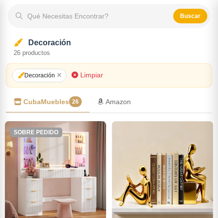
Qué Necesitas Encontrar?
Buscar
Decoración
26
productos
Limpiar
Decoración
CubaMuebles
Amazon
26
SOBRE PEDIDO