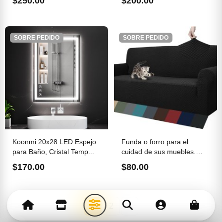
$250.00
$200.00
SOBRE PEDIDO
SOBRE PEDIDO
Koonmi 20x28 LED Espejo
Funda o forro para el
para Baño, Cristal Temp...
cuidad de sus muebles.
Mo...
$170.00
$80.00
1
2
»