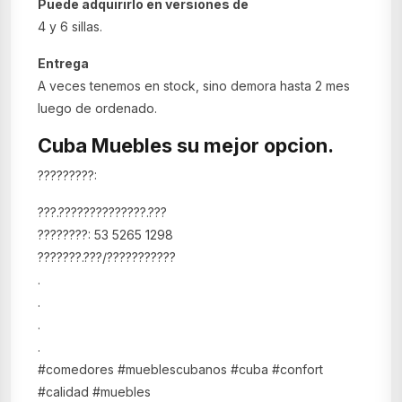
Puede adquirirlo en versiones de
4 y 6 sillas.
Entrega
A veces tenemos en stock, sino demora hasta 2 mes
luego de ordenado.
Cuba Muebles su mejor opcion.
?????????:
???.??????????????.???
????????: 53 5265 1298
???????.???/???????????
.
.
.
.
#comedores #mueblescubanos #cuba #confort
#calidad #muebles