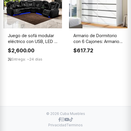
Juego de sofá modular
Armario de Dormitorio
eléctrico con USB, LED y
con 6 Cajones: Armario
...
Bl...
$2,600.00
$617.72
Entrega: ~24 días
© 2026 Cuba Muebles
Privacidad
Terminos