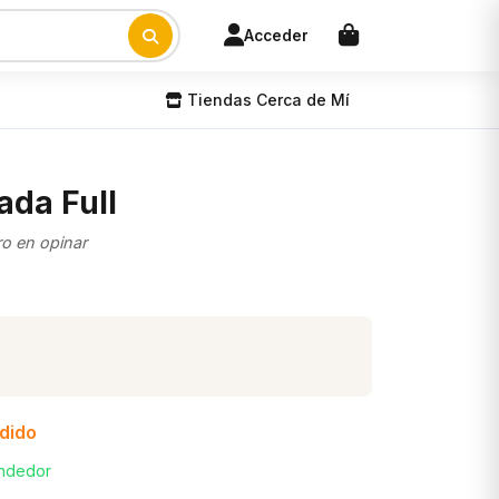
Acceder
Tiendas Cerca de Mí
da Full
ro en opinar
edido
endedor