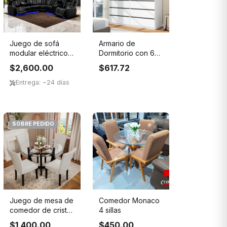
Juego de sofá
Armario de
modular eléctrico
Dormitorio con 6
con USB, LED y ...
Cajones: Armario
$2,600.00
$617.72
Bl...
Entrega: ~24 días
SOBRE PEDIDO
Juego de mesa de
Comedor Monaco
comedor de cristal
4 sillas
para 4, mes...
$1,400.00
$450.00