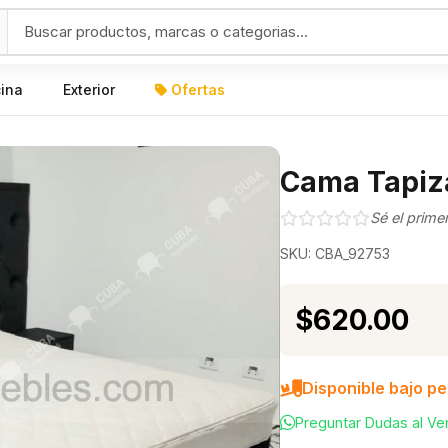
cina
Exterior
Ofertas
Cama Tapiza
Sé el prime
SKU: CBA_92753
$620.00
Disponible bajo p
Preguntar Dudas al V