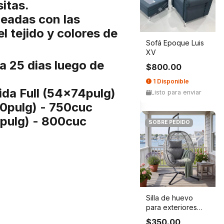
itas.
neadas con las
l tejido y colores de
Sofá Epoque Luis
XV
a 25 dias luego de
$800.00
1 Disponible
da Full (54x74pulg)
Listo para enviar
0pulg) - 750cuc
pulg) - 800cuc
SOBRE PEDIDO
Silla de huevo
para exteriores
con soporte, sil...
$350.00