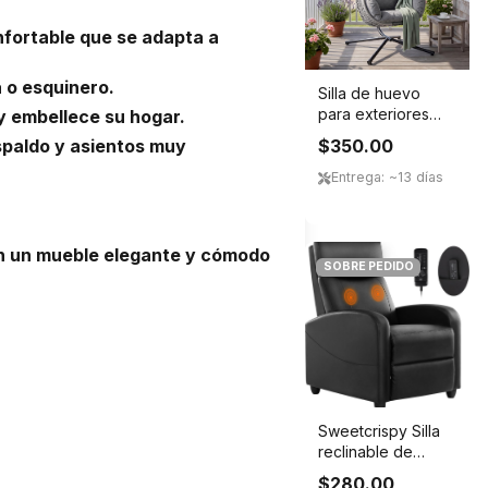
nfortable que se adapta a
 o esquinero.
Silla de huevo
para exteriores
y embellece su hogar.
con soporte, sil...
spaldo y asientos muy
$350.00
Entrega: ~13 días
an un mueble elegante y cómodo
SOBRE PEDIDO
Sweetcrispy Silla
reclinable de
masaje para adu...
$280.00