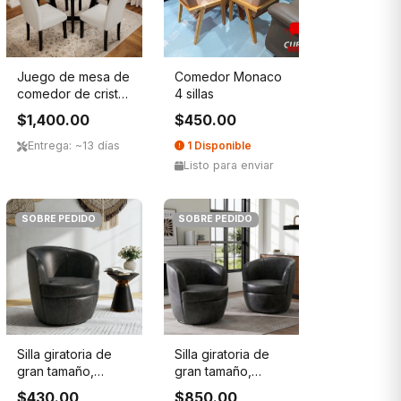
Juego de mesa de
Comedor Monaco
comedor de cristal
4 sillas
para 4, mes...
$1,400.00
$450.00
Entrega: ~13 días
1 Disponible
Listo para enviar
SOBRE PEDIDO
SOBRE PEDIDO
Silla giratoria de
Silla giratoria de
gran tamaño,
gran tamaño,
cómodo sillón d...
cómodo sillón d...
$430.00
$850.00