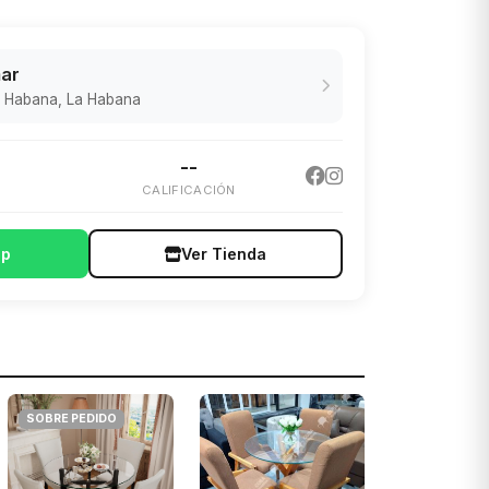
ar
a Habana, La Habana
--
CALIFICACIÓN
pp
Ver Tienda
SOBRE PEDIDO