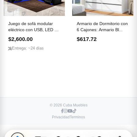
Juego de sofá modular
Armario de Dormitorio con
eléctrico con USB, LED y
6 Cajones: Armario Bl...
...
$2,600.00
$617.72
Entrega: ~24 días
© 2026 Cuba Muebles
Privacidad
Terminos
-
+
1