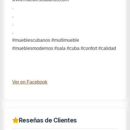
.
.
.
.
#mueblescubanos #multimueble
#mueblesmodernos #sala #cuba #confort #calidad
Ver en Facebook
Reseñas de Clientes